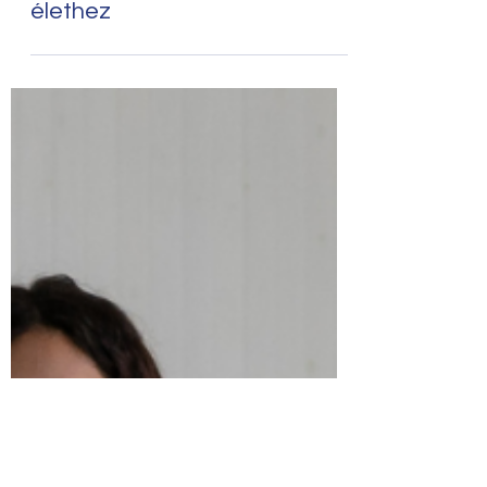
Békésebb gyereknevelés – 15
alapelv a harmonikus családi
élethez