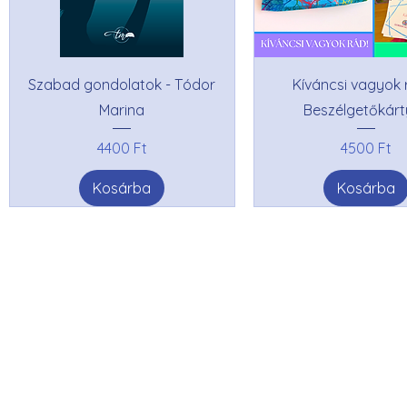
Szabad gondolatok - Tódor
Kíváncsi vagyok r
Marina
Beszélgetőkár
Ár
Ár
4400 Ft
4500 Ft
Kosárba
Kosárba