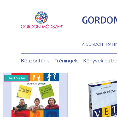
GORDON
A GORDON TRAINI
Köszöntünk
Tréningek
Könyvek és bo
Best Seller