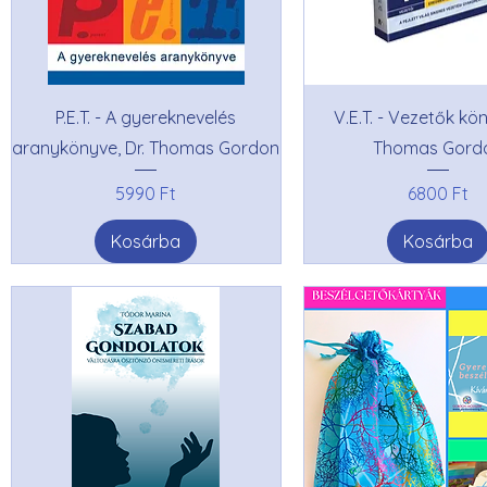
P.E.T. - A gyereknevelés
V.E.T. - Vezetők kön
aranykönyve, Dr. Thomas Gordon
Thomas Gord
Ár
Ár
5990 Ft
6800 Ft
Kosárba
Kosárba