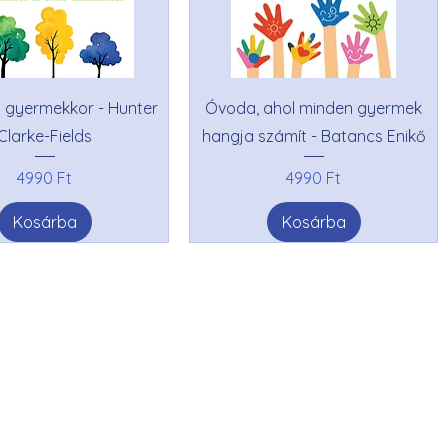
 gyermekkor - Hunter
Óvoda, ahol minden gyermek
Clarke-Fields
hangja számít - Batancs Enikő
Ár
Ár
4990 Ft
4990 Ft
Kosárba
Kosárba