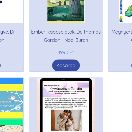
yve, Dr.
Emberi kapcsolatok, Dr. Thomas
Megnyert
on
Gordon - Noel Burch
Ár
4990 Ft
Kosárba