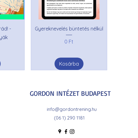
ád! -
Gyereknevelés büntetés nélkül
tyák
Ár
0 Ft
Kosárba
GORDON INTÉZET BUDAPEST
info@gordontrening.hu
(06 1) 290 1181