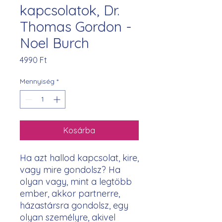
kapcsolatok, Dr.
Thomas Gordon -
Noel Burch
Ár
4990 Ft
Mennyiség
*
Kosárba
Ha azt hallod kapcsolat, kire,
vagy mire gondolsz? Ha
olyan vagy, mint a legtöbb
ember, akkor partnerre,
házastársra gondolsz, egy
olyan személyre, akivel