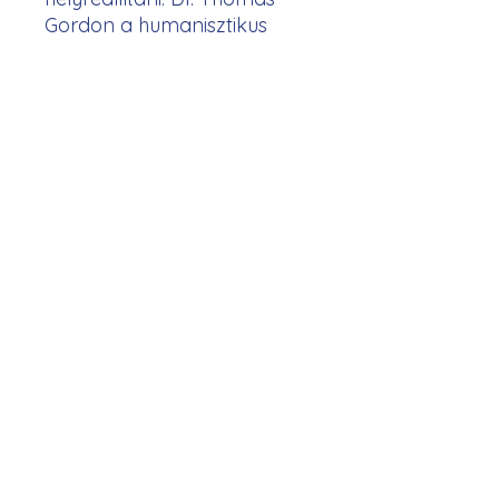
Gordon a humanisztikus
pszichológia élő klasszikusa.
A modern kapcsolati
készségek és nevelési
gyakorlat terén egyedülálló
életmű eszenciáját
olvashatjuk a 83 éves szerző
új kötetében, mely minden
bizonnyal emberképző a
javából.
GORDON INTÉZET BUDAPEST
info@gordontrening.hu