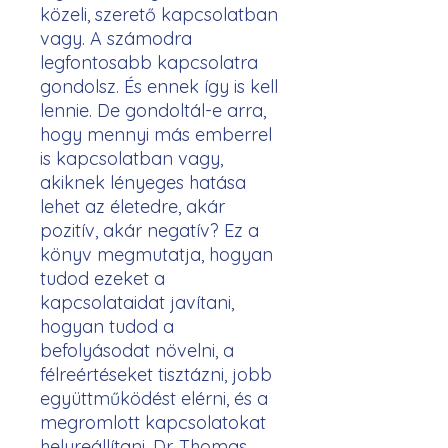
közeli, szerető kapcsolatban
vagy. A számodra
legfontosabb kapcsolatra
gondolsz. És ennek így is kell
lennie. De gondoltál-e arra,
hogy mennyi más emberrel
is kapcsolatban vagy,
akiknek lényeges hatása
lehet az életedre, akár
pozitív, akár negatív? Ez a
könyv megmutatja, hogyan
tudod ezeket a
kapcsolataidat javítani,
hogyan tudod a
befolyásodat növelni, a
félreértéseket tisztázni, jobb
együttműködést elérni, és a
megromlott kapcsolatokat
helyreállítani. Dr. Thomas