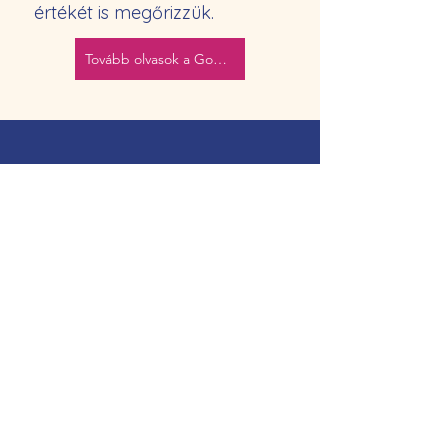
értékét is megőrizzük.
Tovább olvasok a Gordon Módszerről
Miben hiszünk?
Hiszünk abban, hogy a
kommunikáció tanulható.
Hiszünk abban, hogy a
kapcsolat fontosabb, mint a
pillanatnyi győzelem.
Hiszünk abban, hogy az
együttműködés fejleszthető.