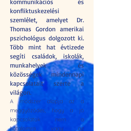
kommunikációs és
konfliktuskezelési
szemlélet, amelyet Dr.
Thomas Gordon amerikai
pszichológus dolgozott ki.
Több mint hat évtizede
segíti családok, iskolák,
munkahelyek és
közösségek mindennapi
kapcsolatait szerte a
világon.
A módszer alapja az a
meggyőződés, hogy a jó
kapcsolatok nem a
hatalomra vagy az