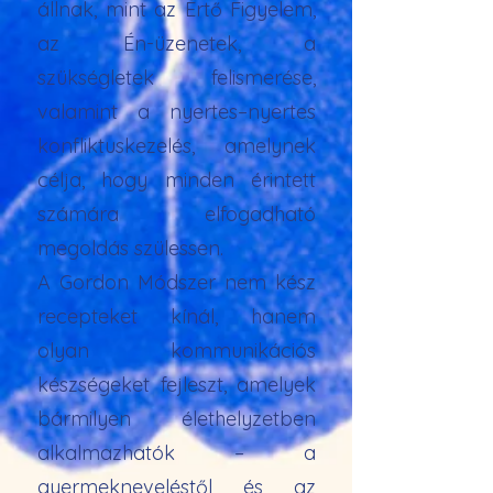
állnak, mint az Értő Figyelem,
az Én-üzenetek, a
szükségletek felismerése,
valamint a nyertes–nyertes
konfliktuskezelés, amelynek
célja, hogy minden érintett
számára elfogadható
megoldás szülessen.
A Gordon Módszer nem kész
recepteket kínál, hanem
olyan kommunikációs
készségeket fejleszt, amelyek
bármilyen élethelyzetben
alkalmazhatók – a
gyermekneveléstől és az