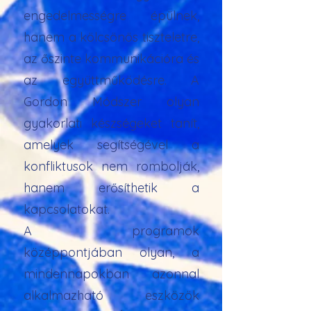
engedelmességre épülnek,
hanem a kölcsönös tiszteletre,
az őszinte kommunikációra és
az együttműködésre. A
Gordon Módszer olyan
gyakorlati készségeket tanít,
amelyek segítségével a
konfliktusok nem rombolják,
hanem erősíthetik a
kapcsolatokat.
A programok
középpontjában olyan, a
mindennapokban azonnal
alkalmazható eszközök