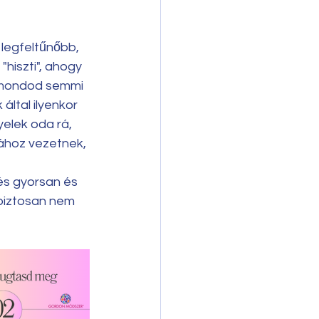
legfeltűnőbb, 
"hiszti", ahogy 
t mondod semmi 
ltal ilyenkor 
yelek oda rá, 
ához vezetnek, 
és gyorsan és 
biztosan nem 