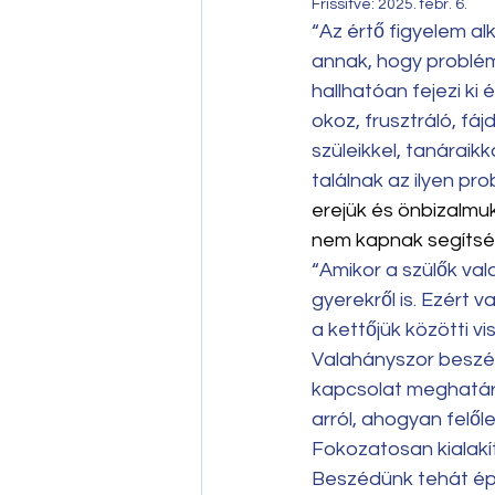
Frissítve:
2025. febr. 6.
“Az értő figyelem al
annak, hogy problémá
hallhatóan fejezi ki
okoz, frusztráló, fá
szüleikkel, tanáraik
találnak az ilyen p
erejük és önbizalmuk
nem kapnak segítség
“Amikor a szülők va
gyerekről is. Ezért
a kettőjük közötti vi
Valahányszor beszél
kapcsolat meghatáro
arról, ahogyan felő
Fokozatosan kialakít
Beszédünk tehát épít