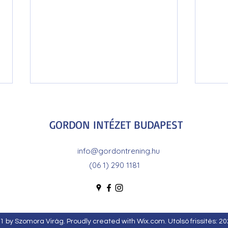
GORDON INTÉZET BUDAPEST
info@gordontrening.hu
(06 1) 290 1181
HISZ
❤️A konfliktusmegoldás
szük
vereségmentes módszere❤️
 by Szomora Virág. Proudly created with Wix.com. Utolsó frissítés: 20