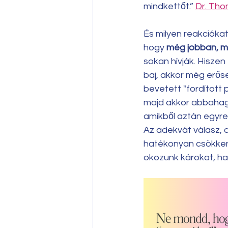
mindkettőt.” 
Dr. Tho
És milyen reakcióka
hogy 
még jobban, m
sokan hívják. Hiszen
baj, akkor még erőse
bevetett "fordított p
majd akkor abbahagy
amikből aztán egyre
Az adekvát válasz, a
hatékonyan csökkenti
okozunk károkat, h