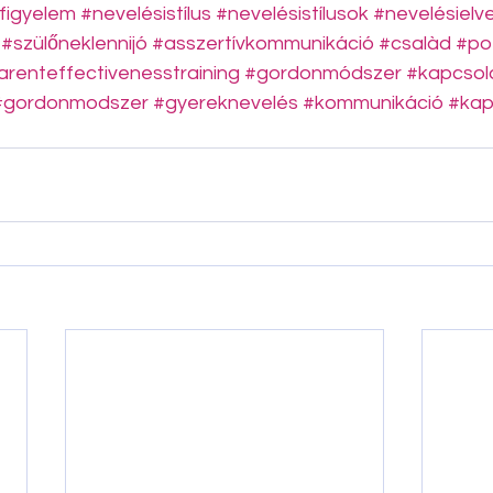
figyelem
#nevelésistílus
#nevelésistílusok
#nevelésielv
#szülőneklennijó
#asszertívkommunikáció
#csalàd
#po
arenteffectivenesstraining
#gordonmódszer
#kapcsol
#gordonmodszer
#gyereknevelés
#kommunikáció
#kap