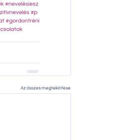
ek
#nevelésiesz
zitívnevelés
#p
at
#gordontréni
csolatok
Az összes megtekintése