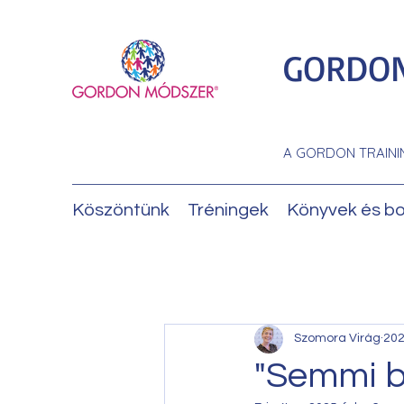
GORDON
A GORDON TRAINI
Köszöntünk
Tréningek
Könyvek és bo
Szomora Virág
202
"Semmi ba