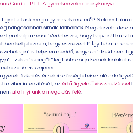
mas Gordon P.E.T. A gyereknevelés aranykönyve
t figyelhetünk meg a gyerekek részéről? Nekem talán a 
ég hangosabban sírnak, kiabálnak
. Még durvább lesz a 
 ezt próbálja üzenni: "Vedd észre, hogy baj van! Ha az
bben kell jeleznem, hogy észrevedd!" Így tehát a sokak á
szichológia" is teljesen meddő, vagyis a "direkt nem fig
ja". Ezek a "keringők" legtöbbször játszmák kialakulás
 nehezebb visszajönni. 
 gyerek fizikai és érzelmi szükségleteire való odafigyel
 a vihar intenzitását, az 
értő figyelmű visszajelzéssel
 
anem 
utat nyitunk a megoldás felé
. 