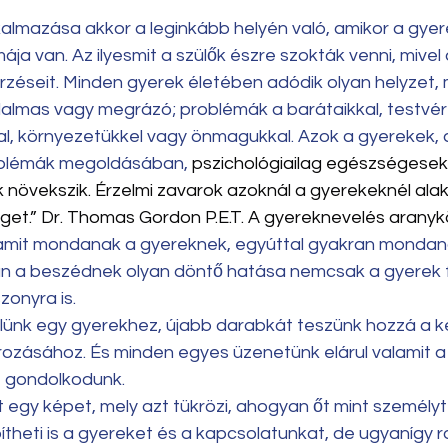
kalmazása akkor a leginkább helyén való, amikor a gyere
ja van. Az ilyesmit a szülők észre szokták venni, mivel
 érzéseit. Minden gyerek életében adódik olyan helyzet,
jdalmas vagy megrázó; problémák a barátaikkal, testvére
kal, környezetükkel vagy önmagukkal. Azok a gyerekek, 
roblémák megoldásában, 
pszichológiailag egészségesek
 növekszik. Érzelmi zavarok azoknál a gyerekeknél alakul
et.” Dr. Thomas Gordon P.E.T. A gyereknevelés arany
lamit mondanak a gyereknek, egyúttal gyakran mondana
 van a beszédnek olyan döntő hatása nemcsak a gyerek f
szonyra is.
ünk egy gyerekhez, újabb darabkát teszünk hozzá a ke
zásához. És minden egyes üzenetünk elárul valamit a
le gondolkodunk.
 egy képet, mely azt tükrözi, ahogyan őt mint személyt l
heti is a gyereket és a kapcsolatunkat, de ugyanígy r