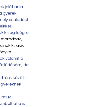
k jelét adja 
 a gyerek 
 mely csalódást 
ikkel, 
akik segítségre 
 maradnak, 
nak ki, akik 
könyve
k valamit a 
ejlődésére, de 
ttőnk közötti 
 gyereknek 
átjuk. 
ombolhatja is 