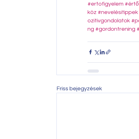
#ertofigyelem
#értő
köz
#nevelésitippek
ozitivgondolatok
#p
ng
#gordontrening
Friss bejegyzések