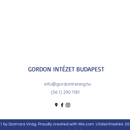
GORDON INTÉZET BUDAPEST
info@gordontrening.hu
(06 1) 290 1181
 by Szomora Virág. Proudly created with Wix.com. Utolsó frissítés: 20