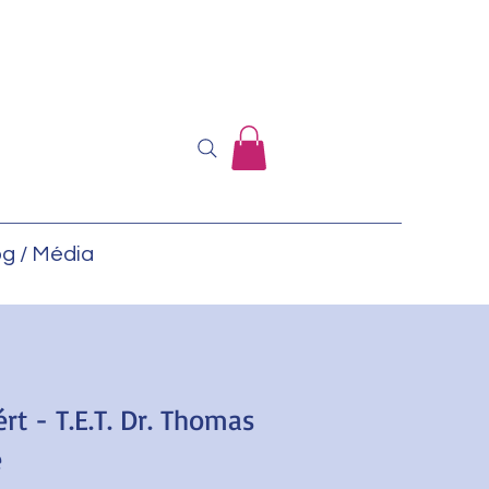
og / Média
t - T.E.T. Dr. Thomas
e