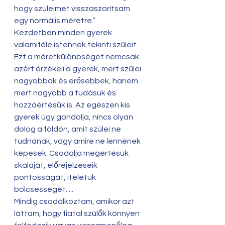
hogy szüleimet visszaszorítsam 
egy normális méretre.”
Kezdetben minden gyerek 
valamiféle istennek tekinti szüleit.
Ezt a méretkülönbséget nemcsak 
azért érzékeli a gyerek, mert szülei 
nagyobbak és erősebbek, hanem 
mert nagyobb a tudásuk és 
hozzáértésük is. Az egészen kis 
gyerek úgy gondolja, nincs olyan 
dolog a földön, amit szülei ne 
tudnának, vagy amire ne lennének 
képesek. Csodálja megértésük 
skáláját, előrejelzéseik 
pontosságát, ítéletük 
bölcsességét. ...
Mindig csodálkoztam, amikor azt 
láttam, hogy fiatal szülők könnyen 