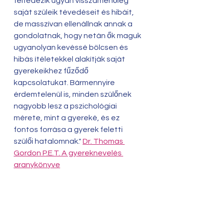
felfedezik ugyan visszamenőleg 
saját szüleik tévedéseit és hibáit, 
de masszívan ellenállnak annak a 
gondolatnak, hogy netán ők maguk 
ugyanolyan kevéssé bölcsen és 
hibás ítéletekkel alakítják saját 
gyerekeikhez fűződő 
kapcsolatukat. Bármennyire 
érdemtelenül is, minden szülőnek 
nagyobb lesz a pszichológiai 
mérete, mint a gyereké, és ez 
fontos forrása a gyerek feletti 
szülői hatalomnak." 
Dr. Thomas 
Gordon P.E.T. A gyereknevelés 
aranykönyve