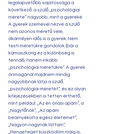
legalapvetőbb sajátossága a 
következő: a szülő „pszichológiai 
mérete” nagyobb, mint a gyereké. 
A gyerek szemével nézve a szülő 
nem azonos méretű vele, 
akármilyen idős is a gyerek. Nem 
testi méretükre gondolok (bár a 
kamaszkorig ez a különbség is 
fennáll), hanem inkább 
„pszichológiai méretükre”. A gyerek 
önmagánál majdnem mindig 
nagyobbnak látja a szülő 
„pszichológiai méretét”, és ez olyan 
kifejezésekben is tetten érthető, 
mint például: „Az én óriási apám”, a 
„Nagyfőnök”, „Az apám 
beárnyékolta egész életemet”, 
„Nagyon nagynak láttam”, 
„Rengeteget küszködöm máig is, 