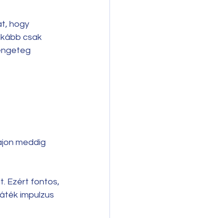
t, hogy 
inkább csak 
rengeteg 
ajon meddig 
 Ezért fontos, 
áték impulzus 