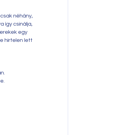
 csak néhány, 
 így csinálja, 
yerekek egy 
hirtelen lett 
n.
e. 