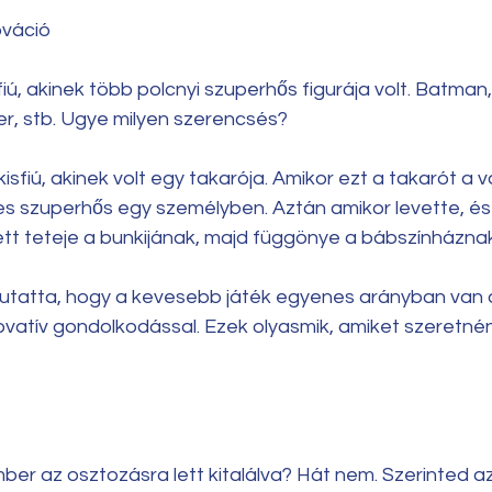
ováció
fiú, akinek több polcnyi szuperhős figurája volt. Batma
, stb. Ugye milyen szerencsés?
isfiú, akinek volt egy takarója. Amikor ezt a takarót a vá
es szuperhős egy személyben. Aztán amikor levette, és 
 lett teteje a bunkijának, majd függönye a bábszínháznak
tatta, hogy a kevesebb játék egyenes arányban van a
novatív gondolkodással. Ezek olyasmik, amiket szeretné
mber az osztozásra lett kitalálva? Hát nem. Szerinted 