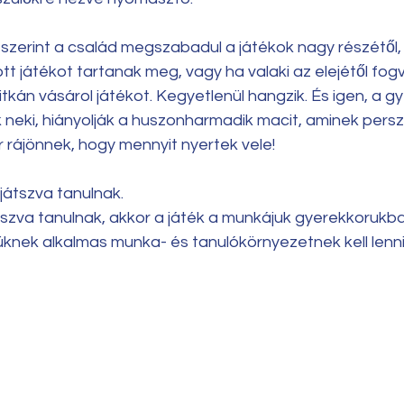
 szerint a család megszabadul a játékok nagy részétől,
t játékot tartanak meg, vagy ha valaki az elejétől fogva
tkán vásárol játékot. Kegyetlenül hangzik. És igen, a g
neki, hiányolják a huszonharmadik macit, aminek persze 
 rájönnek, hogy mennyit nyertek vele!
átszva tanulnak. 
tszva tanulnak, akkor a játék a munkájuk gyerekkorukba
üknek alkalmas munka- és tanulókörnyezetnek kell lenni