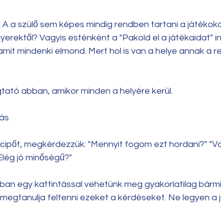
. A a szülő sem képes mindig rendben tartani a játékoka
gyerektől? Vagyis esténként a "Pakold el a játékaidat" 
 amit mindenki elmond. Mert hol is van a helye annak a 
ató abban, amikor minden a helyére kerül.
tás
cipőt, megkérdezzük: "Mennyit fogom ezt hordani?" "V
Elég jó minőségű?" 
an egy kattintással vehetünk meg gyakorlatilag bármit.
megtanulja feltenni ezeket a kérdéseket. Ne legyen a j