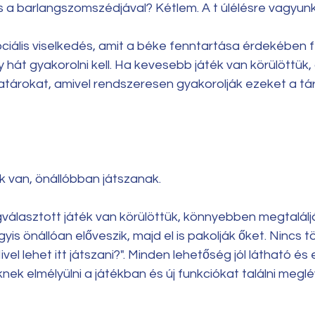
 a barlangszomszédjával? Kétlem. A t úlélésre vagyunk k
ciális viselkedés, amit a béke fenntartása érdekében f
y hát gyakorolni kell. Ha kevesebb játék van körülöttük
a határokat, amivel rendszeresen gyakorolják ezeket a tá
 van, önállóbban játszanak. 
választott játék van körülöttük, könnyebben megtaláljá
yis önállóan előveszik, majd el is pakolják őket. Nincs 
l lehet itt játszani?". Minden lehetőség jól látható és e
nek elmélyülni a játékban és új funkciókat találni meglé