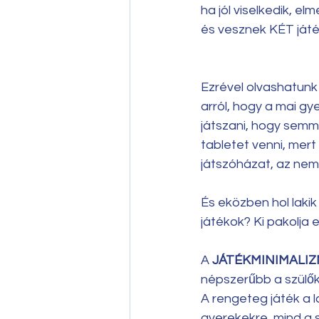
ha jól viselkedik, el
és vesznek KÉT játé
Ezrével olvashatunk
arról, hogy a mai g
játszani, hogy semm
tabletet venni, mer
játszóházat, az nem
És eközben hol lakik
játékok? Ki pakolja 
A 
JÁTÉKMINIMALI
népszerűbb a szülők
A rengeteg játék a l
gyerekekre, mind a 