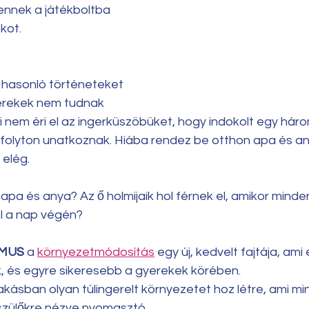
mennek a játékboltba 
kot.
 hasonló történeteket 
yerekek nem tudnak 
i nem éri el az ingerküszöbüket, hogy indokolt egy há
t folyton unatkoznak. Hiába rendez be otthon apa és a
 elég.
 apa és anya? Az ő holmijaik hol férnek el, amikor minde
el a nap végén?
ZMUS
 a 
környezetmódosítás
 egy új, kedvelt fajtája, ami
, és egyre sikeresebb a gyerekek körében. 
akásban olyan túlingerelt környezetet hoz létre, ami mi
szülőkre nézve nyomasztó. 