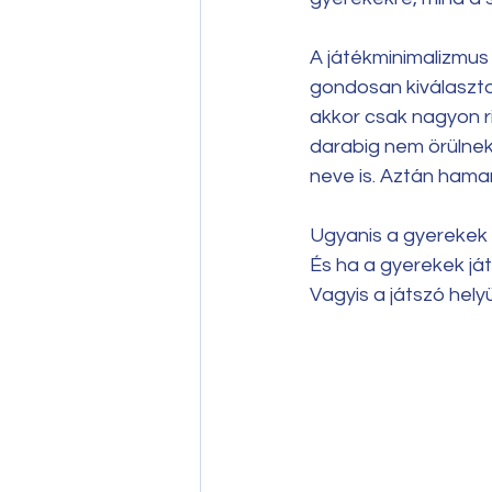
A játékminimalizmus
gondosan kiválasztot
akkor csak nagyon ri
darabig nem örülnek 
neve is. Aztán hamar
Ugyanis a gyerekek j
És ha a gyerekek já
Vagyis a játszó hely