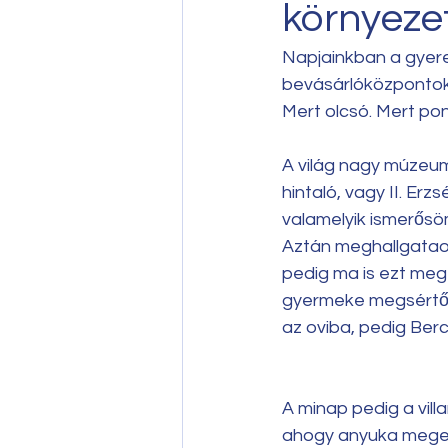
környeze
Napjainkban a gyere
bevásárlóközpontok,
Mert olcsó. Mert pon
A világ nagy múzeum
hintaló, vagy II. Er
valamelyik ismerősö
Aztán meghallgataom
pedig ma is ezt meg 
gyermeke megsértődö
az oviba, pedig Berc
A minap pedig a vill
ahogy anyuka megegy