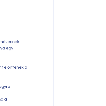
romévesnek 
nya egy 
nt elöntenek a 
 egyre 
nd a 