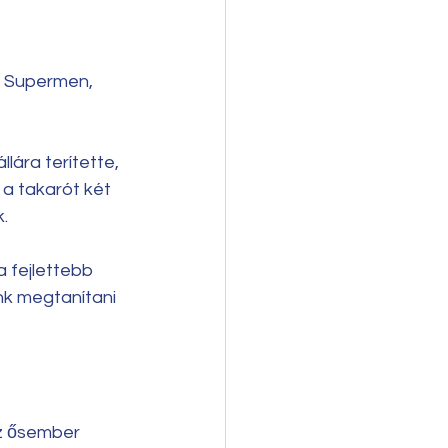
n, Supermen, 
llára terítette, 
a takarót két 
. 
 fejlettebb 
nk megtanítani 
az ősember 