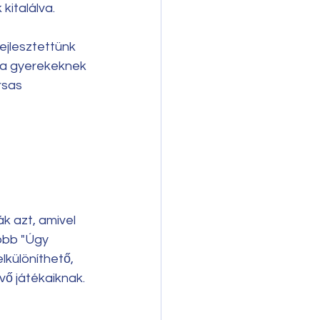
italálva. 
ejlesztettünk 
, a gyerekeknek 
rsas 
k azt, amivel 
több "Úgy 
lkülöníthető, 
vő játékaiknak.