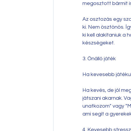
megosztott bármit is
Az osztozás egy szo
ki. Nem ösztönös. Íg
ki kell alakítaniuk 
készségeket.
3. Önálló játék
Ha kevesebb játékuk
Ha kevés, de jól meg
játszani akarnak. Vag
unatkozom" vagy "Mive
ami segít a gyerekek
4. Kevesebb stressz