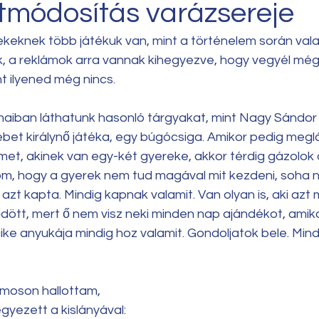
tmódosítás varázsereje
keknek több játékuk van, mint a történelem során valah
 a reklámok arra vannak kihegyezve, hogy vegyél még 
t ilyened még nincs. 
aiban láthatunk hasonló tárgyakat, mint Nagy Sándor j
zsébet királynő játéka, egy búgócsiga. Amikor pedig me
met, akinek van egy-két gyereke, akkor térdig gázolok 
, hogy a gyerek nem tud magával mit kezdeni, soha ne
azt kapta. Mindig kapnak valamit. Van olyan is, aki azt 
tt, mert ő nem visz neki minden nap ajándékot, amik
ike anyukája mindig hoz valamit. Gondoljatok bele. Min
amoson hallottam, 
ezett a kislányával: 