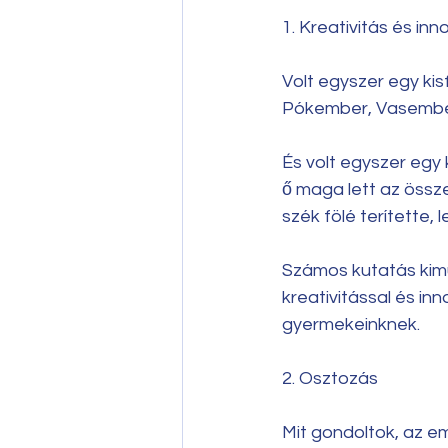
1. Kreativitás és inn
Volt egyszer egy kis
Pókember, Vasember
És volt egyszer egy k
ő maga lett az össz
szék fölé terítette,
Számos kutatás kimu
kreativitással és in
gyermekeinknek.
2. Osztozás
Mit gondoltok, az e