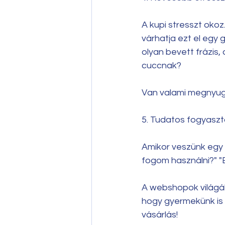
A kupi stresszt okoz
várhatja ezt el egy 
olyan bevett frázis,
cuccnak? 
Van valami megnyugt
5. Tudatos fogyasz
Amikor veszünk egy 
fogom használni?" "
A webshopok világáb
hogy gyermekünk is 
vásárlás!