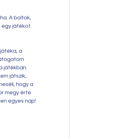
a. A boltok, 
egy játékot. 
átéka, a 
glátogatom 
a játékban. 
m játszik, 
meséli, hogy a 
or megy érte 
den egyes nap!