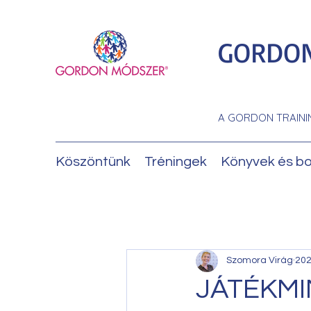
GORDON
A GORDON TRAINI
Köszöntünk
Tréningek
Könyvek és bo
Szomora Virág
202
JÁTÉKMI