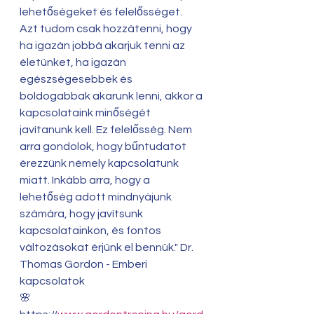
lehetőségeket és felelősséget.
Azt tudom csak hozzátenni, hogy 
ha igazán jobbá akarjuk tenni az 
életünket, ha igazán 
egészségesebbek és 
boldogabbak akarunk lenni, akkor a 
kapcsolataink minőségét 
javítanunk kell. Ez felelősség. Nem 
arra gondolok, hogy bűntudatot 
érezzünk némely kapcsolatunk 
miatt. Inkább arra, hogy a 
lehetőség adott mindnyájunk 
számára, hogy javítsunk 
kapcsolatainkon, és fontos 
változásokat érjünk el bennük." Dr. 
Thomas Gordon - Emberi 
kapcsolatok
🌸