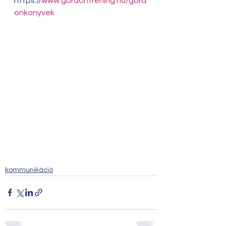
https://
www.gordontrening.hu/gord
onkonyvek
kommunikáció