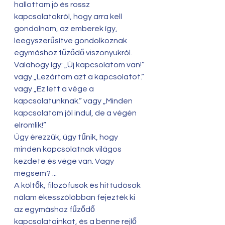
hallottam jó és rossz 
kapcsolatokról, hogy arra kell 
gondolnom, az emberek így, 
leegyszerűsítve gondolkoznak 
egymáshoz fűződő viszonyukról. 
Valahogy így: „Új kapcsolatom van!” 
vagy „Lezártam azt a kapcsolatot.” 
vagy „Ez lett a vége a 
kapcsolatunknak.” vagy „Minden 
kapcsolatom jól indul, de a végén 
elromlik!”
Úgy érezzük, úgy tűnik, hogy 
minden kapcsolatnak világos 
kezdete és vége van. Vagy 
mégsem? ...
A költők, filozófusok és hittudósok 
nálam ékesszólóbban fejezték ki 
az egymáshoz fűződő 
kapcsolatainkat, és a benne rejlő 