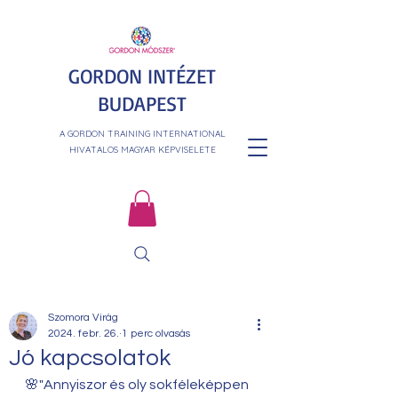
GORDON INTÉZET
BUDAPEST
A GORDON TRAINING INTERNATIONAL
HIVATALOS MAGYAR KÉPVISELETE
Szomora Virág
2024. febr. 26.
1 perc olvasás
Jó kapcsolatok
🌸"Annyiszor és oly sokféleképpen 