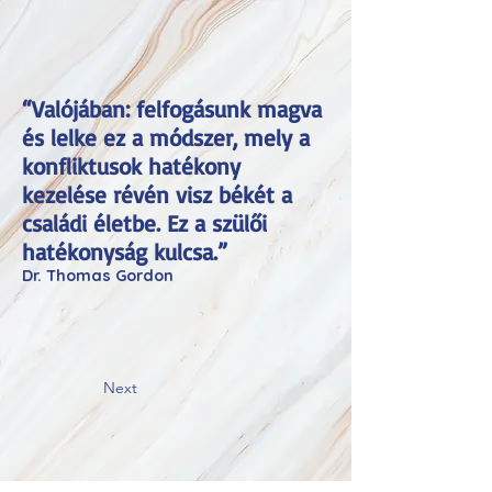
“Valójában: felfogásunk magva
és lelke ez a módszer, mely a
konfliktusok hatékony
kezelése révén visz békét a
családi életbe. Ez a szülői
hatékonyság kulcsa.”
Dr. Thomas Gordon
Next