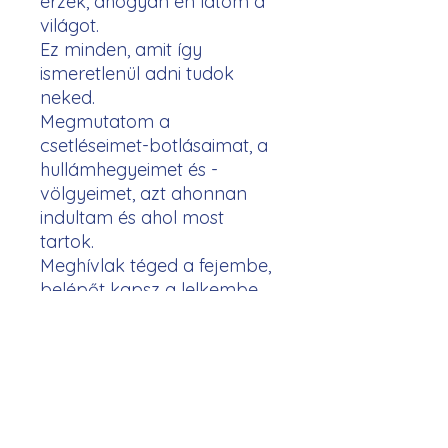
érzek, ahogyan én látom a
világot.
Ez minden, amit így
ismeretlenül adni tudok
neked.
Megmutatom a
csetléseimet-botlásaimat, a
hullámhegyeimet és -
völgyeimet, azt ahonnan
indultam és ahol most
tartok.
Meghívlak téged a fejembe,
belépőt kapsz a lelkembe,
körbenézhetsz a kulisszáim
mögött.
Ha egyik-másik írásom kicsit
is megbolygat; ha
elbizonytalanít, összezavar,
átgondolásra késztet, ha