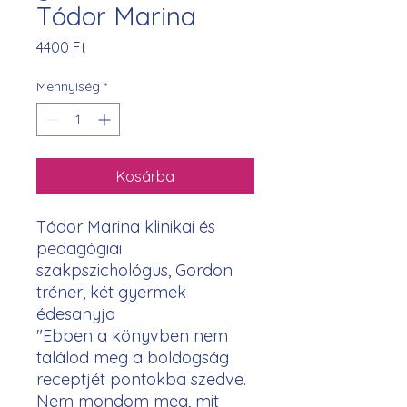
Tódor Marina
Ár
4400 Ft
Mennyiség
*
Kosárba
Tódor Marina klinikai és
pedagógiai
szakpszichológus, Gordon
tréner, két gyermek
édesanyja
"Ebben a könyvben nem
találod meg a boldogság
receptjét pontokba szedve.
Nem mondom meg, mit